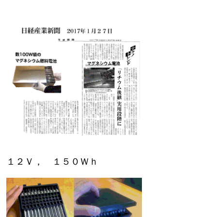
１２Ｖ， １５０Ｗｈ