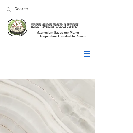
MSP Corporation
Magnesium Saves our Planet
Magnesium Sustainable Power