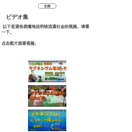
文档
​ビデオ集
​ 以下是通俗易懂地说明镁流通社会的视频。请看
一下。
点击图片观看视频。