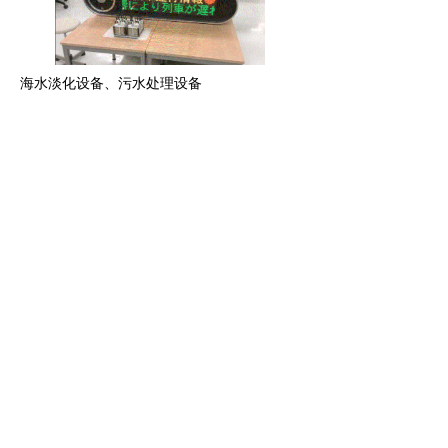
​海水淡化设备、污水处理设备
​ 太阳能泵浦激光器