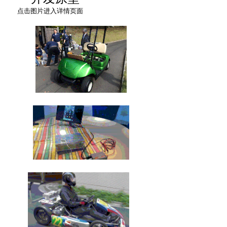
点击图片进入详情页面