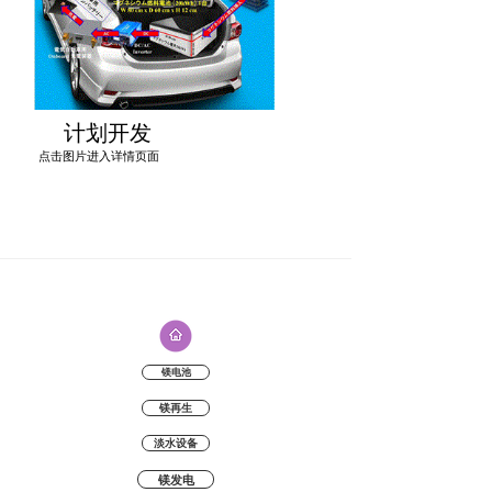
计划开发
点击图片进入详情页面
镁电池
镁再生
淡水设备
镁发电